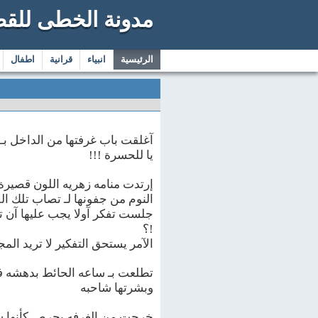
مدونة الخطى للق
الرئيسية
انبياء
قرانية
اطفال
آغلقت باب غرفتها من الداخل بـ إ
يا للحسرة !!!
إرتدت منامه زهريه اللون قصيرة
النوم من جفونها لـ تصاب تلك اللي
جلست تفكر آولا يجب عليها آن تخب
!؟
الآمر يستحق التفكير لا تريد ال
تطلعت بـ ساعه الحائط بدهشه فـ
وبشرتها شاحبه
خرجت من الغرفه بحرص كأنها سا