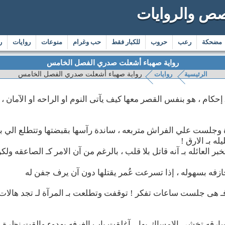
صص والروايات
مضحكة
رعب
حروب
للكبار فقط
حب وغرام
منوعات
روايات
رو
رواية صهباء أشعلت صدري الفصل الخامس
الرئيسية
روايات
رواية صهباء أشعلت صدري الفصل الخامس
حكام ، هو بنفس القصر معها كيف يآتى النوم او الراحه او الآمان ، 
 وجلست علي الفراش متربعه ، ساندة رآسها بقبضتها وتتطلع الي با
له بـ الارق !
ر العائله بـ آنه قاتل بلا قلب ، بالرغم من آن الامر كـ الصاعقه ول
مجازفه بسهوله ، إذا تسرعت عُمر يقتلها دون آن يرف جفن له
 هى جلست ساعات تفكر ! توقفت وتطلعت بـ المرآة لـ تجد هالات 
رقه تخشي الامساك بها... آغلقت باب الغرفه بهدوء والقت نظرة س