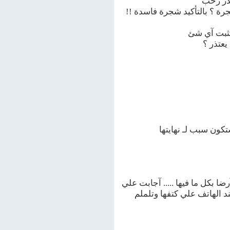
صدر رحب
ة ؟ بالتأكيد شجرة فاسدة !!
تثبت آي شئ
يعتذر ؟
كون سبب لـ نهايتها
ا بكل ما فيها ..... آجابت علي
د الهاتف علي كتفها وتلملم