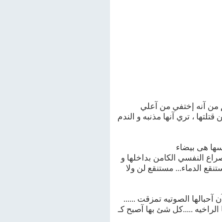
م من آنه إختفي من آعلي
تلتها ، تري آنها مذنبه و الندم
سها هى بيضاء
راع النفسي الكامن بداخلها و
نقع الدماء... مستنقع لن ولا
حبالها الصوتيه تمزقت ......
لراخيه .....كل شئ بها آصبح كـ