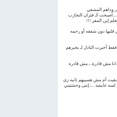
ار وداهم المشفي
....آصبحت كـ فئران التجارب
لم إين المفر !!!
ي قلبها دون شفقه آو رحمه
قط آخبرت النادل لـ يخبرهم
.انا مش قادرة....مش قادرة
 بقيت آم مش هسيبهم ثانيه زى
لسه عايشه .....إنتى وحشتيني