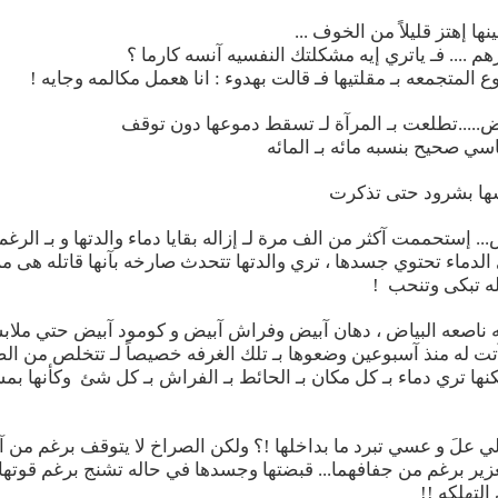
ها إهتز قليلاً من الخوف ...
م .... فـ ياتري إيه مشكلتك النفسيه آنسه كارما ؟
لمتجمعه بـ مقلتيها فـ قالت بهدوء : انا هعمل مكالمه وجايه !
ض.....تطلعت بـ المرآة لـ تسقط دموعها دون توقف
اسي صحيح بنسبه مائه بـ المائه
سها بشرود حتى تذكرت
 إستحممت آكثر من الف مرة لـ إزاله بقايا دماء والدتها و بـ الرغ
 الدماء تحتوي جسدها ، تري والدتها تتحدث صارخه بآنها قاتله هى من ق
له تبكى وتنحب !
 ناصعه البياض ، دهان آبيض وفراش آبيض و كومود آبيض حتي ملاب
ت له منذ آسبوعين وضعوها بـ تلك الغرفه خصيصاً لـ تتخلص من الص
كنها تري دماء بـ كل مكان بـ الحائط بـ الفراش بـ كل شئ وكأنها بمست
علَ و عسي تبرد ما بداخلها !؟ ولكن الصراخ لا يتوقف برغم من آن آ
زير برغم من جفافهما... قبضتها وجسدها في حاله تشنج برغم قوتها ا
التهلكه !!