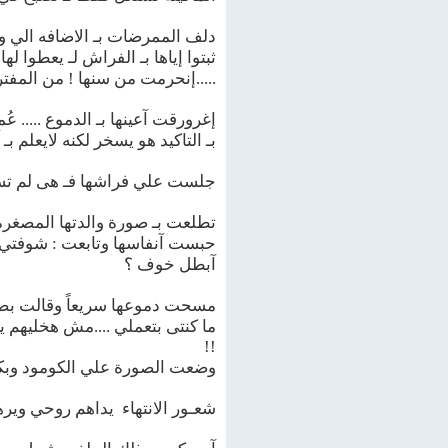
دلف الممرضات بـ الاضافه الي و
ثبتوا إياها بـ الفراش لـ يعطوا 
.....إنحرمت من سنها ! من المفت
إغرورقت آعينها بـ الدموع .....
بـ التاكيد هو يسخر لكنه لايعلم 
جلست علي فراشها فـ هى لم تست
تطلعت بـ صورة والدتها المصغرة و
حبست آنفاسها وتابعت : شوفتي آنا
آبطل خوف ؟
مسحت دموعها سريعاً وقالت بصوت
ما كنتى بتعملي ....مش هخليهم 
!!
وضعت الصورة علي الكومود وبكت ب
شعـور الانتهاء يداهم روحي وير