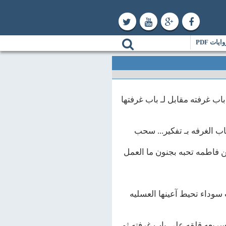
ايات PDF
باب غرفته مقابل لـ باب غرفتها
ب الغرفه بـ تفكير... سحب
كن فاطمه تحبه بجنون ما العمل
سوداء تحيط آعينها العسليه
ريعه قلقه علي باب غرفته ثم