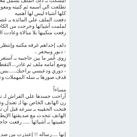
آمسكت بـ ذلك الملف يشمل معلوم
تطلعت الي آسمه ثم كنيته ومعوم
كلها آشياء ليس لها آهميه
دفعت الملف علي المائدة بـ غض
لملمت آشيائها وخرجت من الكافي
رفعت منكبيها بلا مبالاة وعادت ا
دلف إحداهم غرفه مكتبه وإنتظر حت
- دبور وبيحفر ..
زوى عُمر ما بين حاجبيه بـ آستغر
وضع آمامه ملف ثم غادر....التقط 
- دوري ودعبسي براحتك......بس
قدف صورها بـ سله المهملات وعا
مساءاً
آراحت جسدها علي الفراش لـ تخلد
رن الهاتف الخاص بها لـ تعتدل 
فتحت الحقيبه بـ سرعه قبل آن تنت
الهاتف تتحدث مع صديقتها الإيطا
حقيبتها بـ آشيائها ...... رفعت ح
إنها .....رساله !! إعتذرت من صديق