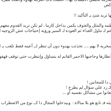
ركض
تريد شئ بـ التأكيد !!
طمه والملل والخوف يكمن بداخل كارما ، لم تكن تريد القدوم معهم
لـ تناول الغداء ثم العودة لـ السير ورؤيه إحتياجات عش الزوجيه 
ريه لا يهم ..... تحدثت بهدوء دون آن تنظر لــ آعينه فقط تلعب بـ 
ارها وحاجبها الاحمر القاتم له بتساؤل وإنتظرت حتي توقف قهقها
دا للمجانين !
و كـ رد علي سؤال لم يطرح !
يعانوا من مشاكل نفسيه آو ....
ه فـ تابع هو بلا مبالاة : وبيدخلوا المجال دا كــ نوع من الاضطراب