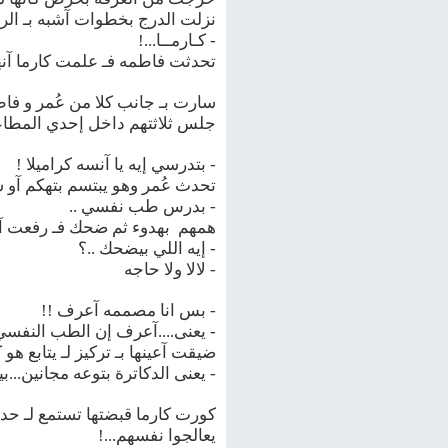
نزلت الدرج بخطوات آشبه بـ ال
- كـارمــا...!
تحدثت فاطمه فـ علمت كارما آنها 
سارت بـ جانب كلا من عُمر و فا
جلس ثلاثتهم داخل إحدي المطاعم 
- بتدرسي إيه يا آنسه كراميلا !
تحدث عُمر وهو يبتسم بتهكم آو سخ
- بدرس طب نفسي ..
همهم بهدوء ثم ضحك فـ رفعت آنظ
- إيه اللي بيضحك ..؟
- لالا ولا حاجه
- بس انا مصممه آعرف !!
- يعنى....آعرف إن الطب النفسي 
ضيقت آعينها بـ تركيز لـ يتابع ه
- يعنى الدكاترة بتوعه مجانين...ب
كورت كارما قبضتها تستمع لـ حديث
يعالجوا نفسهم...!