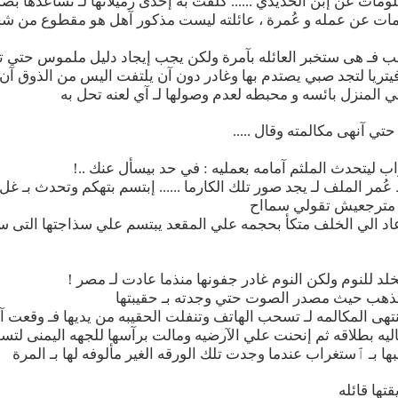
ات عن إبن الحديدي ...... كلفت به إحدى زميلاتها لـ تساعدها ب
ات عن عمله و عُمرة ، عائلته ليست مذكور آهل هو مقطوع من شجر
ب فـ هى ستخبر العائله بآمرة ولكن يجب إيجاد دليل ملموس حتي 
تريا لتجد صبي يصتدم بها وغادر دون آن يلتفت اليس من الذوق آن 
لي المنزل بائسه و محبطه لعدم وصولها لـ آي لعنه تحل به
ي آنهى مكالمته وقال .....
اب ليتحدث الملثم آمامه بعمليه : في حد بيسأل عنك ..!
عُمر الملف لـ يجد صور تلك الكارما ...... إبتسم بتهكم وتحدث بـ غل
 مترجعيش تقولي سمااح
د الي الخلف متكأ بحجمه علي المقعد يبتسم علي سذاجتها التى ست
 للنوم ولكن النوم غادر جفونها منذما عادت لـ مصر !
وتذهب حيث مصدر الصوت حتي وجدته بـ حقيبتها
هى المكالمه لـ تسحب الهاتف وتنفلت الحقيبه من يديها فـ وقعت آرض
ليه بطلاقه ثم إنحنت علي الآرضيه ومالت برآسها للجهه اليمنى لتسن
اجبها بـ ٱستغراب عندما وجدت تلك الورقه الغير مألوفه لها بـ المرة
تها قائله