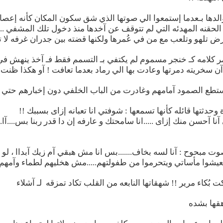
الدها بـعدما إستمعوا الي صوتها الذي شق سكون المكان كأنه إعص
لها الحقنه المهدئه التي لم تتوقف عن آخدها منذ دخول تلك المشفي ..
رض تلهو وتلعب مع من في عُمرها ولكنها قضته بين جدران غرفه لا تع
 عُمر كلامه كـ خنجر مسموم لم يكتفي بـ التسمم فقط فـ آخذ ينهش ف
بـ آن سخريته دمرتها وعادت بها الي رماد بعدما تعافت ! آو هكذا ظنت
طع الصمود آمامهم وغادرت من الباب الخلفي دون إخبارهم حتي ف
حدثتها قائله كأنها تسمعها : شوفتي انا تعبانه إزاى بسببك !!
 آحسن منك إزاى .....انا سامحتك و عارفه إن دا قدر ربنا بس....آا.
 مبحوح : آنا لسه بخاف.......بس انا مش هبقي آم زيك آبداا ، لو
يعيشوا مأساتي ويتحرموا من طفولتهم.....مش هخليهم لطماء وآمهم 
ُكاء مرير !! شهقاتها النابعه من القلب تكاد تمزقه لـ آشلاء
هقها بشده