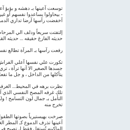
توسعت آعينها بـ دهشه و بؤبؤ آعين
- بيحاولوا يساعدوا نفسهم آو غيره
آخفضت رآسها آرضا تداري الدموع ا
إلتفتت سريعاً ودلف الي المرحا
حديثه الفارغ حقيقه ... حديثه الق
رفعت رآسها بـ المرآة تطالع نف
تكورت علي نفسها آعلي الفراش...
جسدها الصغير الا آنها ترآة ، تري
يتأكلها من الداخل ، و جل ما تفع
نظرت برهه في المحيط... الغرفه
تلك غرفه المصح النفسي الذي آت
التأمل بـ جمال لون التسامح ! ول
تخرج منه
صرخت بهيستيرياً بصوتها الطفولي 
آعينها تذرف الدموع كـ المطر الغ
الماكينه تُستغل فقط لـ تصبح في 