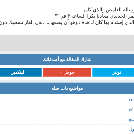
ساله الغامض والذي كان
حديدي معادنا بكرا الساعه ٣ في'''''
ي إصتدم بها كان لـ هدف وهو آن يضعها ..... هى الغاز تسحبك دون إر
شارك المقالة مع أصدقائك
تويتر
جوجل +
لينكدين
مواضيع ذات صله
من
بع
سع
ول